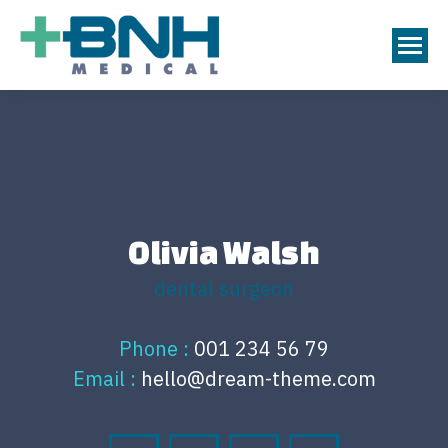
Olivia Walsh
dental surgeon
Phone :
001 234 56 79
Email :
hello@dream-theme.com