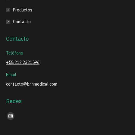
Productos
Contacto
Contacto
Teléfono
+58 212 2321596
Email
contacto@bnhmedical.com
Redes
Encuéntranos en:
Instagram
page